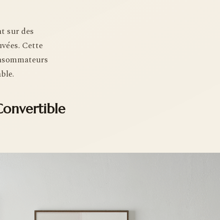
nt sur des
vées. Cette
consommateurs
ble.
onvertible