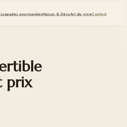
Escapades gourmandes
Maison & Déco
Art de vivre
Contact
rtible
t prix