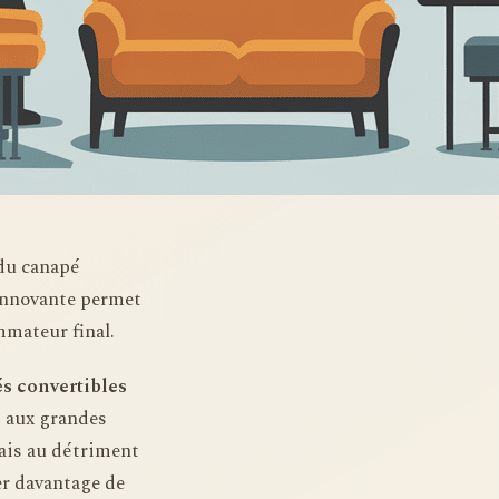
 du canapé
innovante permet
mmateur final.
s convertibles
t aux grandes
ais au détriment
er davantage de