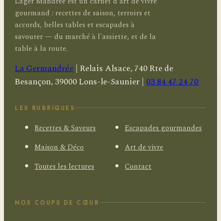
Lager Mandrée est un carnet d'art de vivre
gourmand : recettes de saison, terroirs et
accords, belles tables et escapades à
savourer — du marché à l'assiette, et de la
table à la route.
La Germandrée
|
Relais Alsace, 740 Rte de
Besançon, 39000 Lons-le-Saunier
|
03 84 47 24 70
LES RUBRIQUES
Recettes & Saveurs
Escapades gourmandes
Maison & Déco
Art de vivre
Toutes les lectures
Contact
NOS COUPS DE CŒUR