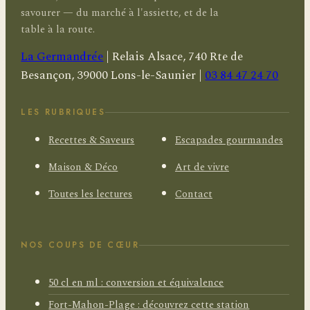
savourer — du marché à l'assiette, et de la
table à la route.
La Germandrée
|
Relais Alsace, 740 Rte de
Besançon, 39000 Lons-le-Saunier
|
03 84 47 24 70
LES RUBRIQUES
Recettes & Saveurs
Escapades gourmandes
Maison & Déco
Art de vivre
Toutes les lectures
Contact
NOS COUPS DE CŒUR
50 cl en ml : conversion et équivalence
Fort-Mahon-Plage : découvrez cette station