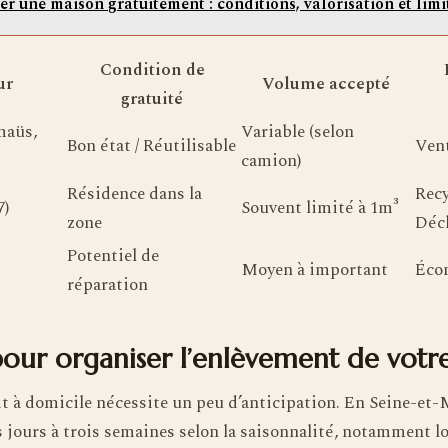
er une maison gratuitement : conditions, valorisation et limi
Condition de
ur
Volume accepté
gratuité
maüs,
Variable (selon
Bon état / Réutilisable
Vent
camion)
Résidence dans la
Recy
7)
Souvent limité à 1m³
zone
Déc
Potentiel de
Moyen à important
Écon
réparation
pour organiser l’enlèvement de votr
t à domicile nécessite un peu d’anticipation. En Seine-et-M
 jours à trois semaines selon la saisonnalité, notamment l