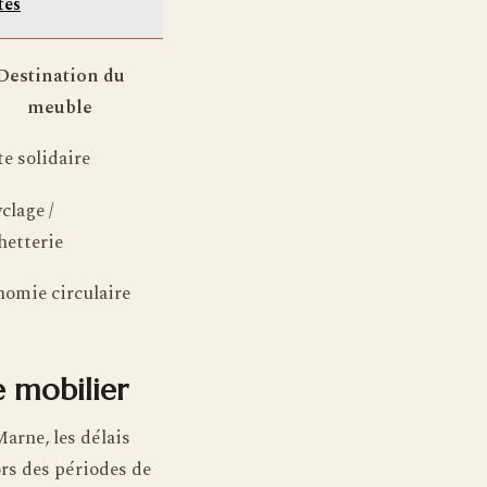
tes
Destination du
meuble
e solidaire
clage /
hetterie
omie circulaire
e mobilier
arne, les délais
ors des périodes de