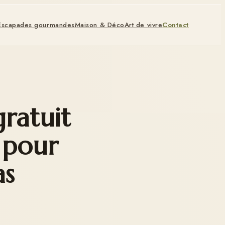
Escapades gourmandes
Maison & Déco
Art de vivre
Contact
ratuit
s pour
as