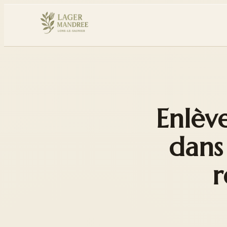
Enlèv
dans 
r