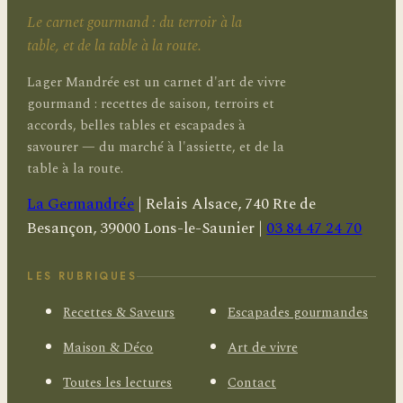
Le carnet gourmand : du terroir à la
table, et de la table à la route.
Lager Mandrée est un carnet d'art de vivre
gourmand : recettes de saison, terroirs et
accords, belles tables et escapades à
savourer — du marché à l'assiette, et de la
table à la route.
La Germandrée
|
Relais Alsace, 740 Rte de
Besançon, 39000 Lons-le-Saunier
|
03 84 47 24 70
LES RUBRIQUES
Recettes & Saveurs
Escapades gourmandes
Maison & Déco
Art de vivre
Toutes les lectures
Contact