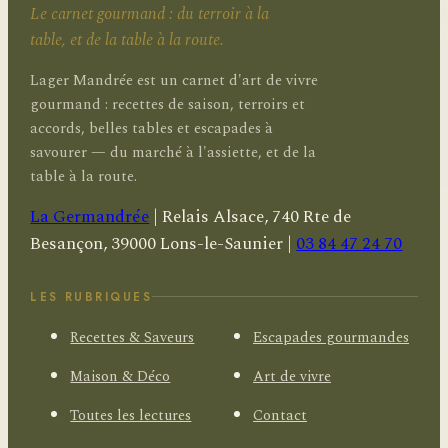
Le carnet gourmand : du terroir à la
table, et de la table à la route.
Lager Mandrée est un carnet d'art de vivre
gourmand : recettes de saison, terroirs et
accords, belles tables et escapades à
savourer — du marché à l'assiette, et de la
table à la route.
La Germandrée
|
Relais Alsace, 740 Rte de
Besançon, 39000 Lons-le-Saunier
|
03 84 47 24 70
LES RUBRIQUES
Recettes & Saveurs
Escapades gourmandes
Maison & Déco
Art de vivre
Toutes les lectures
Contact