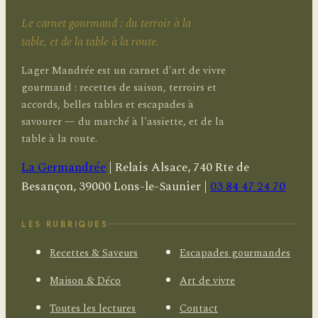
Le carnet gourmand : du terroir à la
table, et de la table à la route.
Lager Mandrée est un carnet d'art de vivre
gourmand : recettes de saison, terroirs et
accords, belles tables et escapades à
savourer — du marché à l'assiette, et de la
table à la route.
La Germandrée
|
Relais Alsace, 740 Rte de
Besançon, 39000 Lons-le-Saunier
|
03 84 47 24 70
LES RUBRIQUES
Recettes & Saveurs
Escapades gourmandes
Maison & Déco
Art de vivre
Toutes les lectures
Contact