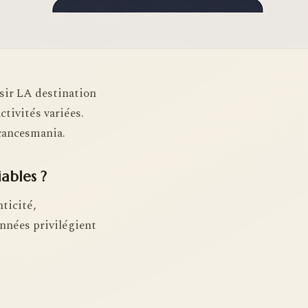
isir LA destination
ctivités variées.
acancesmania.
ables ?
nticité,
onnées privilégient