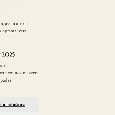
in, aventure en
x optimal vers
r 2025
ons
forte connexion avec
apades
tion balnéaire