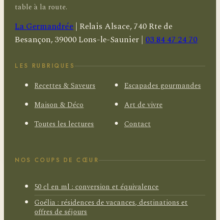
table à la route.
La Germandrée
|
Relais Alsace, 740 Rte de
Besançon, 39000 Lons-le-Saunier
|
03 84 47 24 70
LES RUBRIQUES
Recettes & Saveurs
Escapades gourmandes
Maison & Déco
Art de vivre
Toutes les lectures
Contact
NOS COUPS DE CŒUR
50 cl en ml : conversion et équivalence
Goélia : résidences de vacances, destinations et
offres de séjours